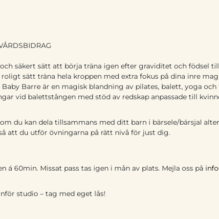
KVÅRDSBIDRAG
t och säkert sätt att börja träna igen efter graviditet och födsel
t roligt sätt träna hela kroppen med extra fokus på dina inre m
by Barre är en magisk blandning av pilates, balett, yoga och 
ingar vid balettstången med stöd av redskap anpassade till kvin
som du kan dela tillsammans med ditt barn i bärsele/bärsjal alt
så att du utför övningarna på rätt nivå för just dig.
llen á 60min. Missat pass tas igen i mån av plats. Mejla oss på
inf
nför studio – tag med eget lås!