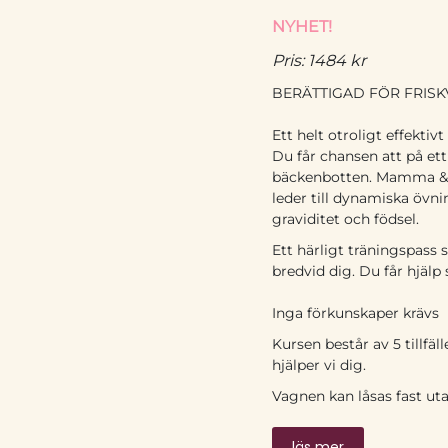
NYHET!
Pris: 1484 kr
BERÄTTIGAD FÖR FRIS
Ett helt otroligt effektiv
Du får chansen att på et
bäckenbotten. Mamma & Ba
leder till dynamiska övn
graviditet och födsel.
Ett härligt träningspass 
bredvid dig. Du får hjälp 
Inga förkunskaper krävs
Kursen består av 5 tillfä
hjälper vi dig.
Vagnen kan låsas fast uta
läs mer