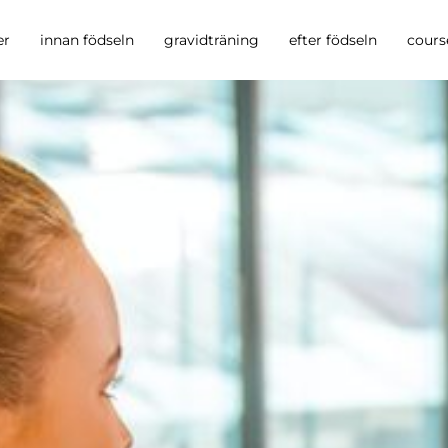
er
innan födseln
gravidträning
efter födseln
cours