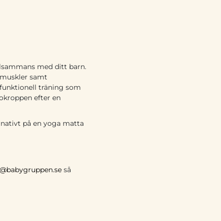
 tillsammans med ditt barn.
agmuskler samt
funktionell träning som
nokroppen efter en
ernativt på en yoga matta
o@babygruppen.se
så